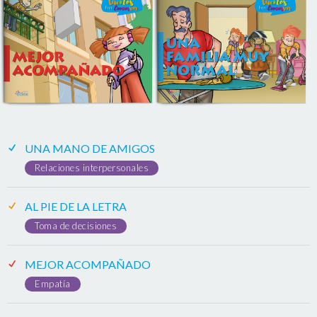
UNA MANO DE AMIGOS
Relaciones interpersonales
AL PIE DE LA LETRA
Toma de decisiones
MEJOR ACOMPAÑADO
Empatía