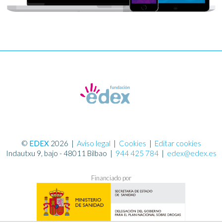
©
EDEX
2026
|
Aviso legal
|
Cookies
|
Editar cookies
Indautxu 9, bajo - 48011 Bilbao |
944 425 784
|
edex@edex.es
Financiado por